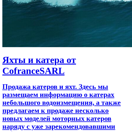
Яхты и катера от
CofranceSARL
Продажа катеров и яхт. Здесь мы
размещаем информацию о катерах
небольшого водоизмещения, а также
предлагаем к продаже несколько
новых моделей моторных катеров
наряду с уже зарекомендовавшими